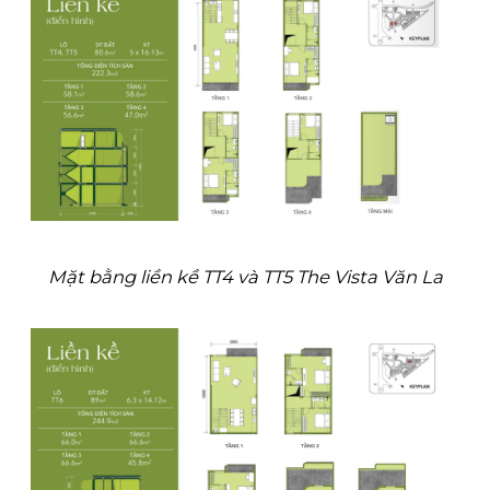
Mặt bằng liền kề TT4 và TT5 The Vista Văn La