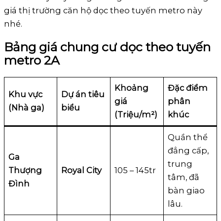
giá thị trường căn hộ dọc theo tuyến metro này
nhé.
Bảng giá chung cư dọc theo tuyến
metro 2A
Khoảng
Đặc điểm
Khu vực
Dự án tiêu
giá
phân
(Nhà ga)
biểu
(Triệu/m²)
khúc
Quần thể
đẳng cấp,
Ga
trung
Thượng
Royal City
105 – 145tr
tâm, đã
Đình
bàn giao
lâu.