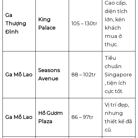
Cao cấp,
diện tích
Ga
King
lớn, kén
Thượng
105 – 130tr
Palace
khách
Đình
mua ở
thực.
Tiêu
chuẩn
Seasons
Ga Mỗ Lao
88 – 102tr
Singapore
Avenue
, tiện ích
cực tốt.
Vị trí đẹp,
Hồ Gươm
nhưng
Ga Mỗ Lao
86 – 97tr
Plaza
thiết kế đã
cũ.