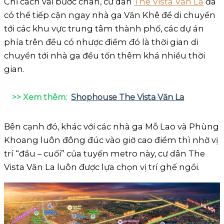
Chỉ cách vài bước chân, cư dân
The Vista Văn La
đã
có thể tiếp cận ngay nhà ga Văn Khê để di chuyển
tới các khu vực trung tâm thành phố, các dự án
phía trên đều có nhược điểm đó là thời gian di
chuyển tới nhà ga đều tốn thêm khá nhiều thời
gian.
>> Xem thêm:
Shophouse The Vista Văn La
Bên cạnh đó, khác với các nhà ga Mỗ Lao và Phùng
Khoang luôn đông đúc vào giờ cao điểm thì nhờ vị
trí “đầu – cuối” của tuyến metro này, cư dân The
Vista Văn La luôn được lựa chọn vị trí ghế ngồi.